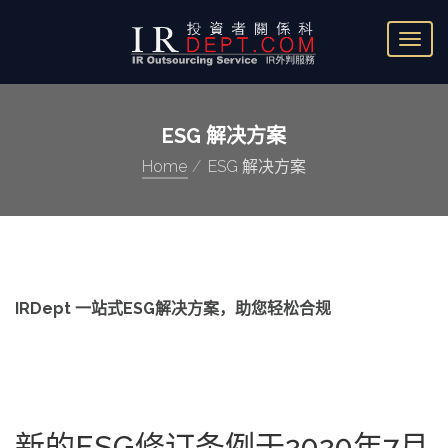
T
o
g
g
l
ESG 解决方案
e
n
Home
ESG 解决方案
a
v
i
g
a
t
i
IRDept 一站式ESG解决方案，助您轻松合规
o
n
新的ESG修订条例于2020年7月